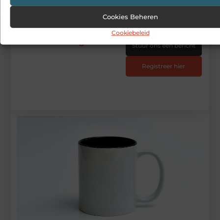
Begin vandaag nog
Cookies Beheren
met bloggen op
Cookiebeleid
Wannagive
Stuur ons een bericht
Registreer hier