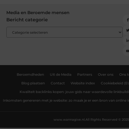
Media en Beroemde mensen
Bericht categorie
Beroemdheden
Uit de Media
Partners
Over ons
Ons 
Blog plaatsen
Contact
Website index
Cookiebeleid (E
Kwaliteit backlinks kopen: jouw gids naar waardevolle linkbuild
Inkomsten genereren met je website: zo maak je er een bron van online
www.wannagive.nl.
All Rights Reserved © 2025