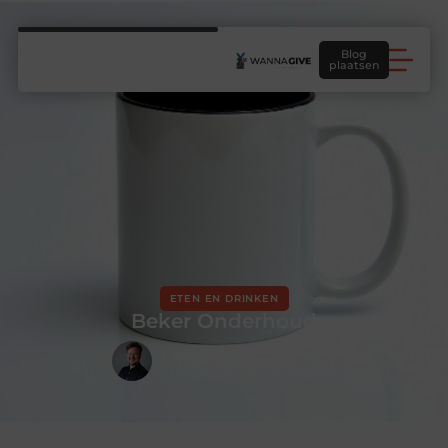
Blog
plaatsen
ETEN EN DRINKEN
Beker Onderhoud
Hidde Koster
Creatief redacteur & Schrijver