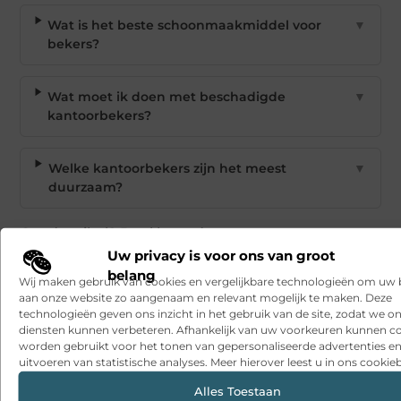
Wat is het beste schoonmaakmiddel voor
▼
bekers?
Wat moet ik doen met beschadigde
▼
kantoorbekers?
Welke kantoorbekers zijn het meest
▼
duurzaam?
Goed artikel? Deel hem dan op:
Uw privacy is voor ons van groot
belang
X
Facebook
Pinterest
LinkedIn
Email
Wij maken gebruik van cookies en vergelijkbare technologieën om uw
(Twitter)
aan onze website zo aangenaam en relevant mogelijk te maken. Deze
technologieën geven ons inzicht in het gebruik van de site, zodat we o
diensten kunnen verbeteren. Afhankelijk van uw voorkeuren kunnen c
Tags en Categorieën:
Eten en drinken
,
Beker Onderhoud
worden gebruikt voor het tonen van gepersonaliseerde advertenties en
uitvoeren van statistische analyses. Meer hierover leest u in ons cookieb
DEEL DIT:
Alles Toestaan