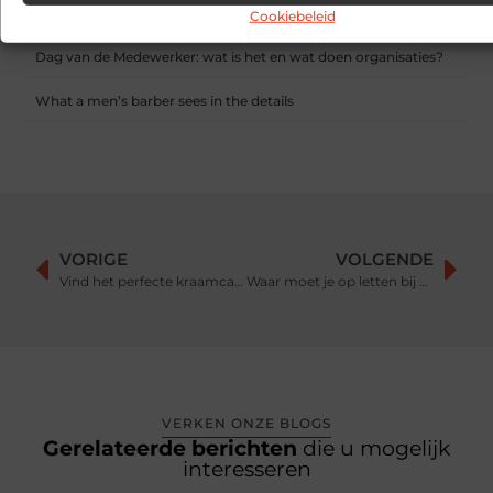
gegenereerde antwoorden
Cookiebeleid
Dag van de Medewerker: wat is het en wat doen organisaties?
What a men’s barber sees in the details
VORIGE
VOLGENDE
Vind het perfecte kraamcadeau met naam
Waar moet je op letten bij het kopen van een keuken?
VERKEN ONZE BLOGS
Gerelateerde berichten
die u mogelijk
interesseren