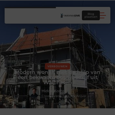
Blog
plaatsen
VERBOUWEN
Modern wonen met de hulp van
een bekwaam bouwbedrijf uit
Walcheren
Hidde Koster
Creatief redacteur & Schrijver