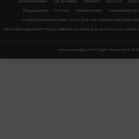
Beroemdheden
Uit de Media
Partners
Over ons
Ons 
Blog plaatsen
Contact
Website index
Cookiebeleid (E
Kwaliteit backlinks kopen: jouw gids naar waardevolle linkbuild
Inkomsten genereren met je website: zo maak je er een bron van online
www.wannagive.nl.
All Rights Reserved © 2025