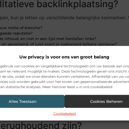
itatieve backlinkplaatsing?
open, kun je letten op verschillende belangrijke kenmerken. V
jouw niche of branche?
 goede reputatie?
te inhoud, en niet in een lijst met tientallen links?
jk en gevarieerd, of juist exact je zoekwoord telkens opnieuw?
t helder gecommuniceerd?
 uitgaande links, geen massale linkverkoop?
Uw privacy is voor ons van groot belang
ergroot je de kans dat de backlink ook echt bijdraagt aan j
gebruik van cookies en vergelijkbare technologieën om uw bezoek aan on
backlinks kopen een slimme ke
am en relevant mogelijk te maken. Deze technologieën geven ons inzicht i
n de site, zodat we onze diensten kunnen verbeteren. Afhankelijk van uw 
kies ook worden gebruikt voor het tonen van gepersonaliseerde advertent
an statistische analyses. Meer hierover leest u in ons cookiebeleid.
 zijn in de volgende situaties: je hebt al een degelijke web
g duurt, of je hebt een duidelijke pagina die je extra wil
Alles Toestaan
Cookies Beheren
ele kwalitatieve links het verschil maken. Het sleutelwoord 
matige. Kies gericht en investeer verstandig.
Cookiebeleid
 terughoudend zijn?