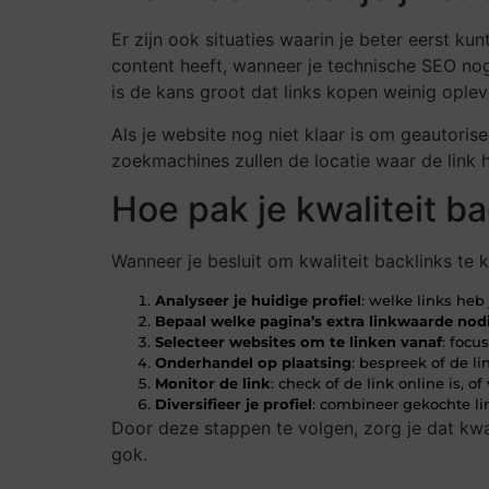
Er zijn ook situaties waarin je beter eerst k
content heeft, wanneer je technische SEO nog
is de kans groot dat links kopen weinig oplever
Als je website nog niet klaar is om geautoris
zoekmachines zullen de locatie waar de link h
Hoe pak je kwaliteit ba
Wanneer je besluit om kwaliteit backlinks te 
Analyseer je huidige profiel
: welke links he
Bepaal welke pagina’s extra linkwaarde no
Selecteer websites om te linken vanaf
: focu
Onderhandel op plaatsing
: bespreek of de li
Monitor de link
: check of de link online is, o
Diversifieer je profiel
: combineer gekochte li
Door deze stappen te volgen, zorg je dat kwa
gok.