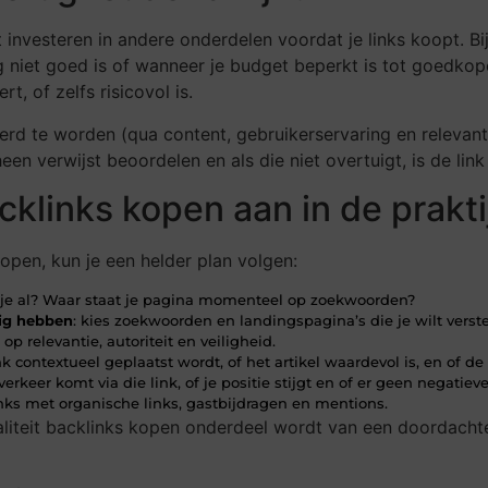
unt investeren in andere onderdelen voordat je links koopt. 
 niet goed is of wanneer je budget beperkt is tot goedkope
t, of zelfs risicovol is.
eerd te worden (qua content, gebruikerservaring en relevanti
een verwijst beoordelen en als die niet overtuigt, is de lin
cklinks kopen aan in de prakti
kopen, kun je een helder plan volgen:
b je al? Waar staat je pagina momenteel op zoekwoorden?
dig hebben
: kies zoekwoorden en landingspagina’s die je wilt verst
s op relevantie, autoriteit en veiligheid.
nk contextueel geplaatst wordt, of het artikel waardevol is, en of de l
f verkeer komt via die link, of je positie stijgt en of er geen negatie
nks met organische links, gastbijdragen en mentions.
liteit backlinks kopen onderdeel wordt van een doordachte 