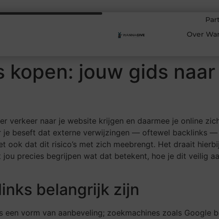
Par
Over Wa
ks kopen: jouw gids naa
er verkeer naar je website krijgen en daarmee je online zi
r je beseft dat externe verwijzingen — oftewel backlinks 
 ook dat dit risico’s met zich meebrengt. Het draait hierb
lpt jou precies begrijpen wat dat betekent, hoe je dit veilig
nks belangrijk zijn
is een vorm van aanbeveling; zoekmachines zoals Google be