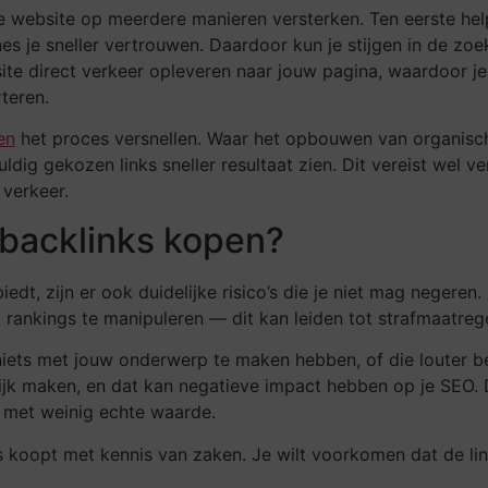
website op meerdere manieren versterken. Ten eerste helpen
es je sneller vertrouwen. Daardoor kun je stijgen in de zo
te direct verkeer opleveren naar jouw pagina, waardoor je
teren.
en
het proces versnellen. Waar het opbouwen van organische
ldig gekozen links sneller resultaat zien. Dit vereist wel v
 verkeer.
j backlinks kopen?
edt, zijn er ook duidelijke risico’s die je niet mag neger
m rankings te manipuleren — dit kan leiden tot strafmaatreg
niets met jouw onderwerp te maken hebben, of die louter be
rlijk maken, en dat kan negatieve impact hebben op je SEO. 
 met weinig echte waarde.
inks koopt met kennis van zaken. Je wilt voorkomen dat de 