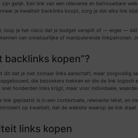
s zijn gelijk. Een link van een relevante en betrouwbare we
neer je kwaliteit backlinks koopt, zorg je dat elke link bijd
en, loop je het risico dat je budget verspilt of — erger — da
kennen van onnatuurlijke of manipulerende linkpatronen. J
t backlinks kopen”?
 dit dat je niet zomaar links aanschaft, maar zorgvuldig sel
 opgebouwd, die bezoekers trekken en die de link logisch en
snel honderden links krijgt, maar voor individuele, waardev
link geplaatst is in een contextuele, relevante tekst, en nie
ntroleert op kwaliteit, dat de website waarop de link staat 
teit links kopen