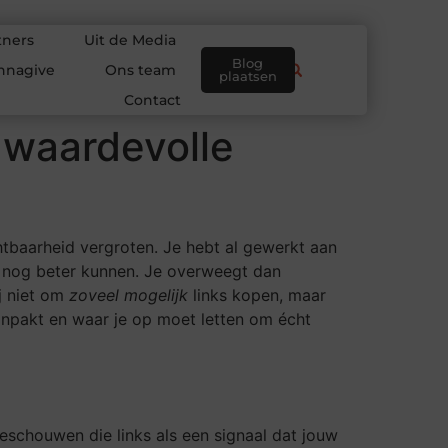
tners
Uit de Media
Blog
nnagive
Ons team
plaatsen
Contact
r waardevolle
chtbaarheid vergroten. Je hebt al gewerkt aan
— nog beter kunnen. Je overweegt dan
ij niet om
zoveel mogelijk
links kopen, maar
 aanpakt en waar je op moet letten om écht
schouwen die links als een signaal dat jouw