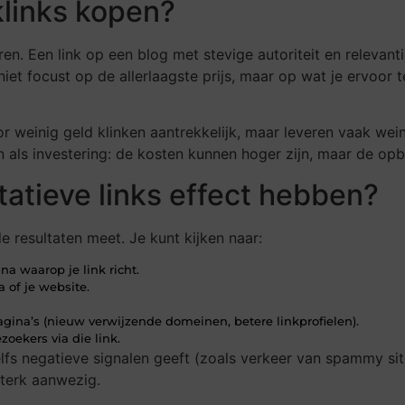
klinks kopen?
iëren. Een link op een blog met stevige autoriteit en releva
 niet focust op de allerlaagste prijs, maar op wat je ervoor 
weinig geld klinken aantrekkelijk, maar leveren vaak weini
n als investering: de kosten kunnen hoger zijn, maar de opb
tatieve links effect hebben?
de resultaten meet. Je kunt kijken naar:
a waarop je link richt.
 of je website.
agina’s (nieuw verwijzende domeinen, betere linkprofielen).
oekers via die link.
elfs negatieve signalen geeft (zoals verkeer van spammy sit
sterk aanwezig.