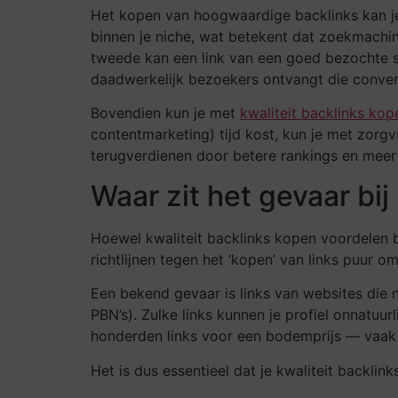
Het kopen van hoogwaardige backlinks kan je 
binnen je niche, wat betekent dat zoekmachin
tweede kan een link van een goed bezochte si
daadwerkelijk bezoekers ontvangt die conver
Bovendien kun je met
kwaliteit backlinks kop
contentmarketing) tijd kost, kun je met zorgvu
terugverdienen door betere rankings en meer
Waar zit het gevaar bi
Hoewel kwaliteit backlinks kopen voordelen bi
richtlijnen tegen het ‘kopen’ van links puur o
Een bekend gevaar is links van websites die 
PBN’s). Zulke links kunnen je profiel onnatuu
honderden links voor een bodemprijs — vaak
Het is dus essentieel dat je kwaliteit backl