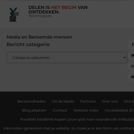
DELEN IS
HET BEGIN
VAN
ONTDEKKEN.
Wannagive
Media en Beroemde mensen
Bericht categorie
Beroemdheden
Uit de Media
Partners
Over ons
Ons 
Blog plaatsen
Contact
Website index
Cookiebeleid (E
Kwaliteit backlinks kopen: jouw gids naar waardevolle linkbuild
Inkomsten genereren met je website: zo maak je er een bron van online