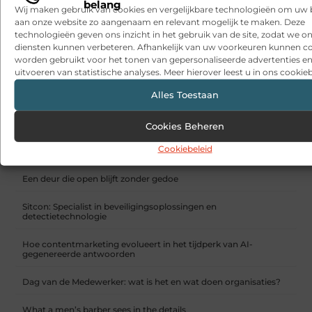
belang
Wij maken gebruik van cookies en vergelijkbare technologieën om uw
aan onze website zo aangenaam en relevant mogelijk te maken. Deze
technologieën geven ons inzicht in het gebruik van de site, zodat we o
diensten kunnen verbeteren. Afhankelijk van uw voorkeuren kunnen c
worden gebruikt voor het tonen van gepersonaliseerde advertenties en
uitvoeren van statistische analyses. Meer hierover leest u in ons cookieb
Alles Toestaan
Horloge voor dames: De perfecte accessoire
Cookies Beheren
RECENTE BERICHTEN
Cookiebeleid
Snelle sfeerverbetering met accessoires die altijd passen
Een deur die open blijft zonder gedoe
Sitcon: Specialist in beveiligingsoplossingen en
detectietechnologie
Hoe contentmarketing evolueert in het tijdperk van AI-
gegenereerde antwoorden
Dag van de Medewerker: wat is het en wat doen organisaties?
What a men’s barber sees in the details