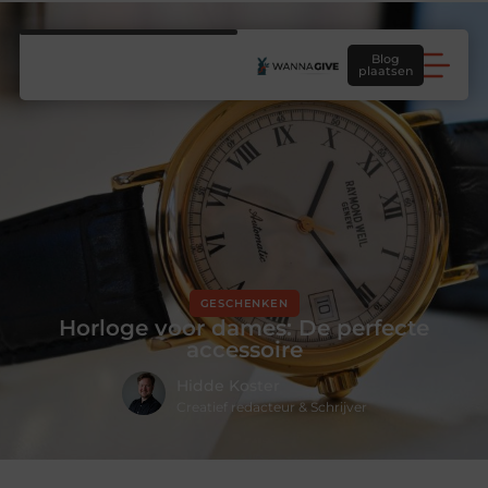
Blog
plaatsen
GESCHENKEN
Horloge voor dames: De perfecte
accessoire
Hidde Koster
Creatief redacteur & Schrijver