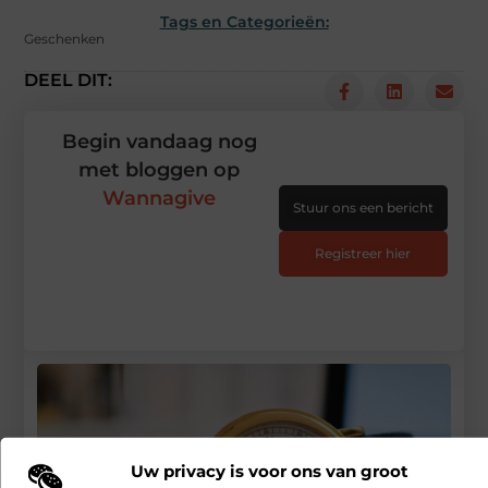
Tags en Categorieën:
Geschenken
DEEL DIT:
Begin vandaag nog
met bloggen op
Wannagive
Stuur ons een bericht
Registreer hier
Uw privacy is voor ons van groot