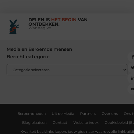
DELEN IS
HET BEGIN
VAN
ONTDEKKEN.
Wannagive
Media en Beroemde mensen
Bericht categorie
Beroemdheden
Uit de Media
Partners
Over ons
Ons 
Blog plaatsen
Contact
Website index
Cookiebeleid (E
Kwaliteit backlinks kopen: jouw gids naar waardevolle linkbuild