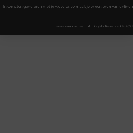
Inkomsten genereren met je website: zo maak je er een bron van online
www.wannagive.nl.
All Rights Reserved © 2025