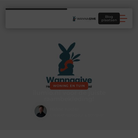
Blog
plaatsen
WONING EN TUIN
ilumio.nl voor de juiste
raambekleding!
Hidde Koster
Creatief redacteur & Schrijver