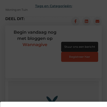
Tags en Categorieën:
Woning en Tuin
DEEL DIT:
Begin vandaag nog
met bloggen op
Wannagive
Stuur ons een bericht
Registreer hier