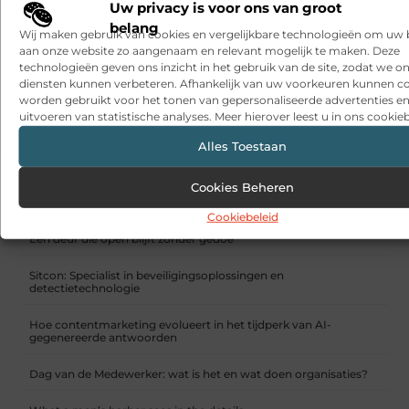
Uw privacy is voor ons van groot
belang
Wij maken gebruik van cookies en vergelijkbare technologieën om uw
aan onze website zo aangenaam en relevant mogelijk te maken. Deze
technologieën geven ons inzicht in het gebruik van de site, zodat we o
diensten kunnen verbeteren. Afhankelijk van uw voorkeuren kunnen c
worden gebruikt voor het tonen van gepersonaliseerde advertenties en
uitvoeren van statistische analyses. Meer hierover leest u in ons cookieb
ilumio.nl voor de juiste raambekleding!
Alles Toestaan
RECENTE BERICHTEN
Cookies Beheren
Snelle sfeerverbetering met accessoires die altijd passen
Cookiebeleid
Een deur die open blijft zonder gedoe
Sitcon: Specialist in beveiligingsoplossingen en
detectietechnologie
Hoe contentmarketing evolueert in het tijdperk van AI-
gegenereerde antwoorden
Dag van de Medewerker: wat is het en wat doen organisaties?