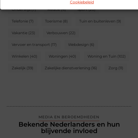
Cookiebeleid
Onderwijs
(7)
Relatie
(4)
Sport
(20)
Telefonie
(7)
Toerisme
(8)
Tuin en buitenleven
(9)
Vakantie
(23)
Verbouwen
(22)
Vervoer en transport
(17)
Webdesign
(6)
Winkelen
(40)
Woningen
(40)
Woning en Tuin
(102)
Zakelijk
(39)
Zakelijke dienstverlening
(16)
Zorg
(11)
MEDIA EN BEROEMDHEDEN
Bekende Nederlanders en hun
blijvende invloed