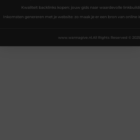
Kwaliteit backlinks kopen: jouw gids naar waardevolle linkbuild
Inkomsten genereren met je website: zo maak je er een bron van online
www.wannagive.nl.
All Rights Reserved © 2025