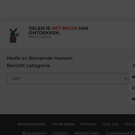
DELEN IS
HET BEGIN
VAN
ONTDEKKEN.
Wannagive
Media en Beroemde mensen
Bericht categorie
Beroemdheden
Uit de Media
Partners
Over ons
Ons 
Blog plaatsen
Contact
Website index
Cookiebeleid (E