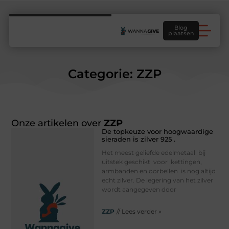
Blog
plaatsen
Categorie: ZZP
Onze artikelen over
ZZP
De topkeuze voor hoogwaardige
sieraden is zilver 925 .
Het meest geliefde edelmetaal bij
uitstek geschikt voor kettingen,
armbanden en oorbellen is nog altijd
echt zilver. De legering van het zilver
wordt aangegeven door
ZZP
// Lees verder »