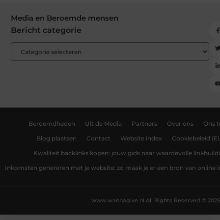
Media en Beroemde mensen
Bericht categorie
Beroemdheden
Uit de Media
Partners
Over ons
Ons 
Blog plaatsen
Contact
Website index
Cookiebeleid (E
Kwaliteit backlinks kopen: jouw gids naar waardevolle linkbuild
Inkomsten genereren met je website: zo maak je er een bron van online
www.wannagive.nl.
All Rights Reserved © 2025