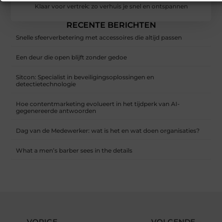
Klaar voor vertrek: zo verhuis je snel en ontspannen
RECENTE BERICHTEN
Snelle sfeerverbetering met accessoires die altijd passen
Een deur die open blijft zonder gedoe
Sitcon: Specialist in beveiligingsoplossingen en
detectietechnologie
Hoe contentmarketing evolueert in het tijdperk van AI-
gegenereerde antwoorden
Dag van de Medewerker: wat is het en wat doen organisaties?
What a men’s barber sees in the details
VORIGE
VOLGENDE