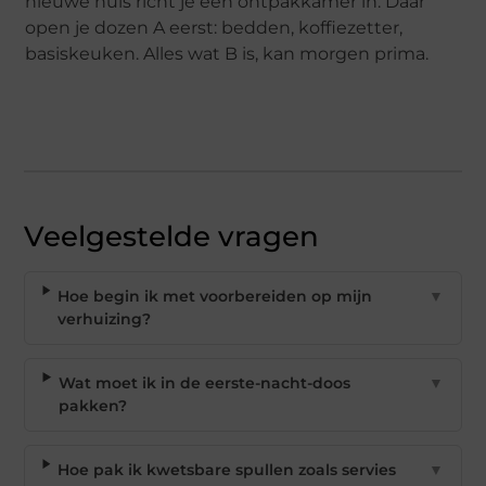
nieuwe huis richt je één ontpakkamer in. Daar
open je dozen A eerst: bedden, koffiezetter,
basiskeuken. Alles wat B is, kan morgen prima.
Veelgestelde vragen
Hoe begin ik met voorbereiden op mijn
▼
verhuizing?
Wat moet ik in de eerste-nacht-doos
▼
pakken?
Hoe pak ik kwetsbare spullen zoals servies
▼