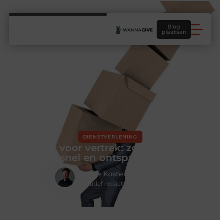
Blog
plaatsen
DIENSTVERLENING
Klaar voor vertrek: zo verhuis je
snel en ontspannen
Hidde Koster
Creatief redacteur & Schrijver