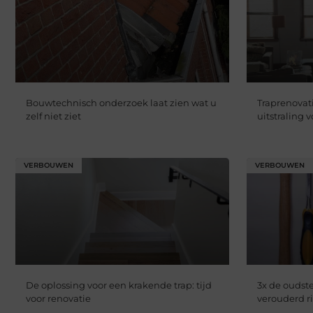
Bouwtechnisch onderzoek laat zien wat u
Traprenovat
zelf niet ziet
uitstraling 
VERBOUWEN
VERBOUWEN
De oplossing voor een krakende trap: tijd
3x de oudst
voor renovatie
verouderd r