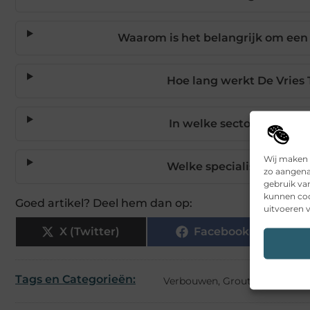
Waarom is het belangrijk om een s
Hoe lang werkt De Vries T
In welke sectoren wordt
Wij maken 
Welke specialisaties heef
zo aangena
gebruik va
kunnen coo
Goed artikel? Deel hem dan op:
uitvoeren v
X (Twitter)
Facebook
Tags en Categorieën:
Verbouwen
,
Groutinjectie