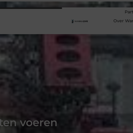
Par
Over Wa
aten voeren