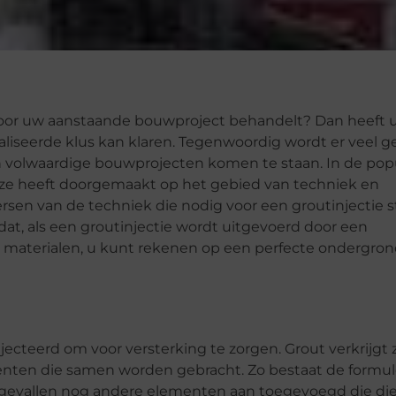
d voor uw aanstaande bouwproject behandelt? Dan heeft 
cialiseerde klus kan klaren. Tegenwoordig wordt er veel 
volwaardige bouwprojecten komen te staan. In de popu
deze heeft doorgemaakt op het gebied van techniek en
ersen van de techniek die nodig voor een groutinjectie 
at, als een groutinjectie wordt uitgevoerd door een
n materialen, u kunt rekenen op een perfecte ondergro
ecteerd om voor versterking te zorgen. Grout verkrijgt z
enten die samen worden gebracht. Zo bestaat de formul
 gevallen nog andere elementen aan toegevoegd die die