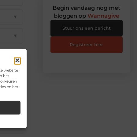
Begin vandaag nog met
bloggen op
Wannagive
▼
Stuur ons een bericht
▼
Registreer hier
▼
ze website
▼
n het
voorkeuren
ies en het
il