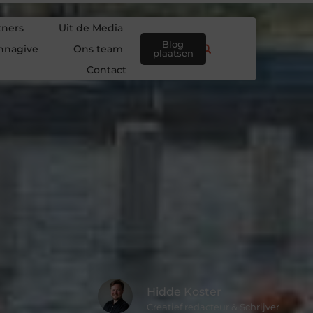
tners
Uit de Media
Blog
nnagive
Ons team
plaatsen
Contact
Hidde Koster
Creatief redacteur & Schrijver