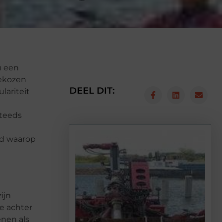
u een
gekozen
DEEL DIT:
lariteit
steeds
nd waarop
ijn
e achter
nen als