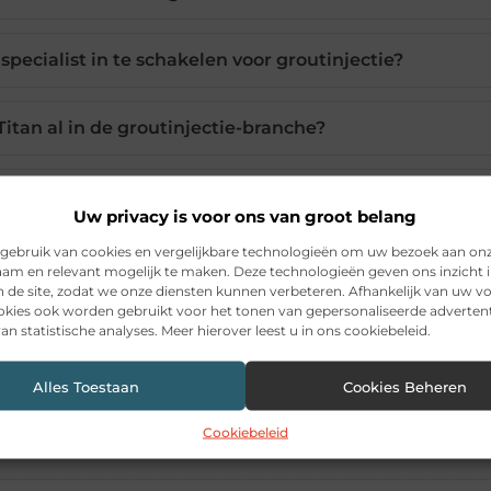
pecialist in te schakelen voor groutinjectie?
itan al in de groutinjectie-branche?
 groutinjectie het meest toegepast?
Uw privacy is voor ons van groot belang
gebruik van cookies en vergelijkbare technologieën om uw bezoek aan on
t De Vries Titan naast groutinjectie?
am en relevant mogelijk te maken. Deze technologieën geven ons inzicht i
n de site, zodat we onze diensten kunnen verbeteren. Afhankelijk van uw 
kies ook worden gebruikt voor het tonen van gepersonaliseerde advertent
an statistische analyses. Meer hierover leest u in ons cookiebeleid.
Pinterest
LinkedIn
Ema
Alles Toestaan
Cookies Beheren
Cookiebeleid