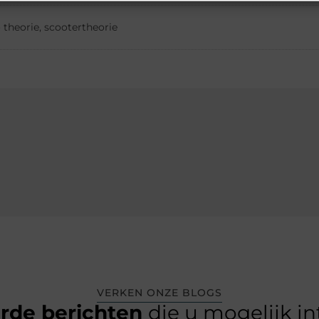
 theorie
,
scootertheorie
VERKEN ONZE BLOGS
erde berichten
die u mogelijk i