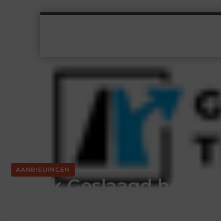
AANBIEDINGEN
Gelijk Geslaagd helpt 
naar het CBR examen