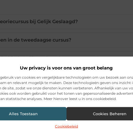
eoriecursus bij Gelijk Geslaagd?
pen in de tweedaagse cursus?
eën biedt Gelijk Geslaagd cursussen aan?
Uw privacy is voor ons van groot belang
e uitslag van mijn CBR examen?
gebruik van cookies en vergelijkbare technologieën om uw bezoek aan on
am en relevant mogelijk te maken. Deze technologieën geven ons inzicht i
n de site, zodat we onze diensten kunnen verbeteren. Afhankelijk van uw 
kies ook worden gebruikt voor het tonen van gepersonaliseerde advertent
ursuslocaties van Gelijk Geslaagd?
an statistische analyses. Meer hierover leest u in ons cookiebeleid.
Alles Toestaan
Cookies Beheren
Pinterest
LinkedIn
Ema
Cookiebeleid