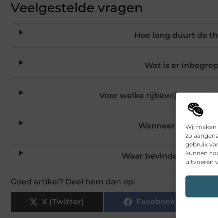
Veelgestelde vragen
Hoe lang duurt de th
Wat is er inbegre
Voor welke rijbewijscategori
Wanneer krijg ik d
Wij maken 
zo aangena
gebruik va
kunnen coo
Waar bevinden zich de c
uitvoeren v
Goed artikel? Deel hem dan op:
X (Twitter)
Facebook