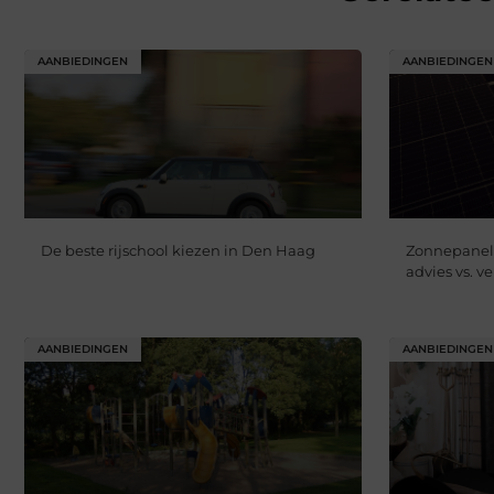
AANBIEDINGEN
AANBIEDINGEN
De beste rijschool kiezen in Den Haag
Zonnepanele
advies vs. 
AANBIEDINGEN
AANBIEDINGEN