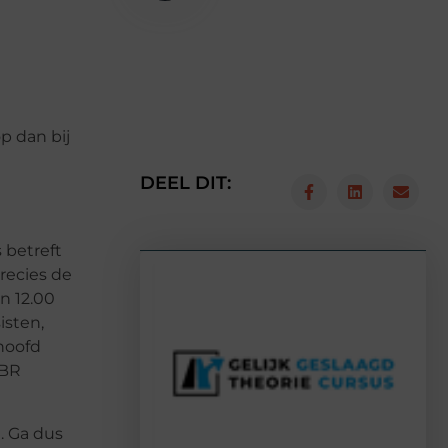
p dan bij
DEEL DIT:
 betreft
recies de
n 12.00
isten,
 hoofd
CBR
. Ga dus