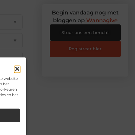
Begin vandaag nog met
bloggen op
Wannagive
▼
Stuur ons een bericht
▼
Registreer hier
▼
▼
ze website
n het
voorkeuren
ies en het
▼
il