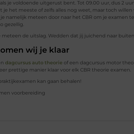
als je voldoende uitgerust bent. Tot 09.00 uur, dus 2 uur
t je het meeste of zelfs alles nog weet, maar toch wille
ga je namelijk meteen door naar het CBR om je examen t
o gezellig.
g je meteen de uitslag. Wedden dat jij juichend naar buit
omen wij je klaar
een
dagcursus auto theorie
of een dagcursus motor theori
eer prettige manier klaar voor elk CBR theorie examen.
je praktijkexamen kan gaan behalen!