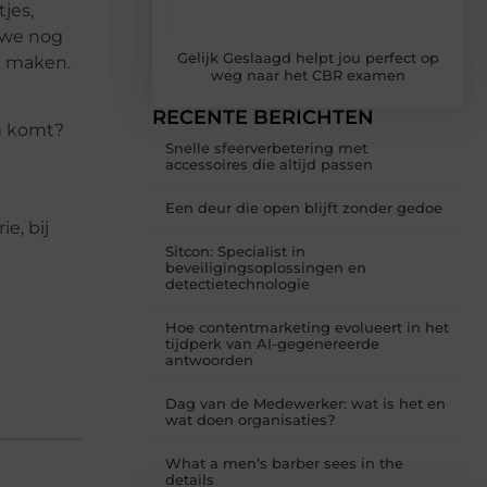
tjes,
n we nog
Gelijk Geslaagd helpt jou perfect op
e maken.
weg naar het CBR examen
RECENTE BERICHTEN
en komt?
Snelle sfeerverbetering met
accessoires die altijd passen
Een deur die open blijft zonder gedoe
e, bij
Sitcon: Specialist in
beveiligingsoplossingen en
detectietechnologie
Hoe contentmarketing evolueert in het
tijdperk van AI-gegenereerde
antwoorden
Dag van de Medewerker: wat is het en
wat doen organisaties?
What a men’s barber sees in the
details