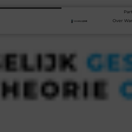
Par
Over Wa
jou perfect op weg