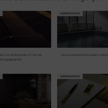
AANBIEDINGEN
n via reithpower.nl: let op
Jouw persoonlijke oase creër
verkoopgesprek
AANBIEDINGEN