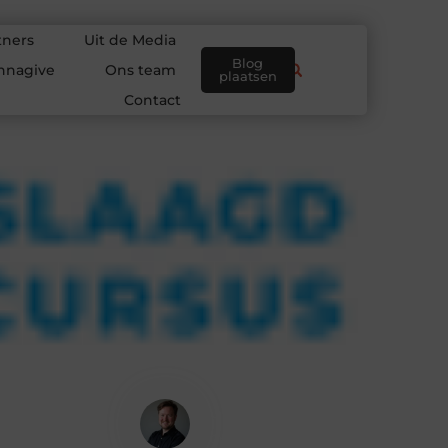
tners
Uit de Media
Blog
nnagive
Ons team
plaatsen
Contact
Hidde Koster
Creatief redacteur & Schrijver