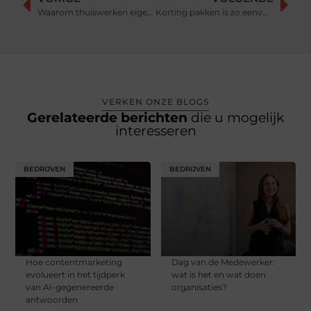
Waarom thuiswerken eigenlijk veel beter is dan dagelijks naar kantoor gaan
Korting pakken is zo eenvoudig
VERKEN ONZE BLOGS
Gerelateerde berichten
die u mogelijk
interesseren
BEDRIJVEN
BEDRIJVEN
Hoe contentmarketing
Dag van de Medewerker:
evolueert in het tijdperk
wat is het en wat doen
van AI-gegenereerde
organisaties?
antwoorden