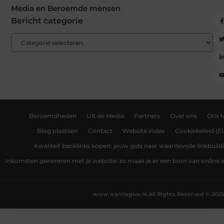
Media en Beroemde mensen
Bericht categorie
Beroemdheden
Uit de Media
Partners
Over ons
Ons 
Blog plaatsen
Contact
Website index
Cookiebeleid (E
Kwaliteit backlinks kopen: jouw gids naar waardevolle linkbuild
Inkomsten genereren met je website: zo maak je er een bron van online
www.wannagive.nl.
All Rights Reserved © 2025