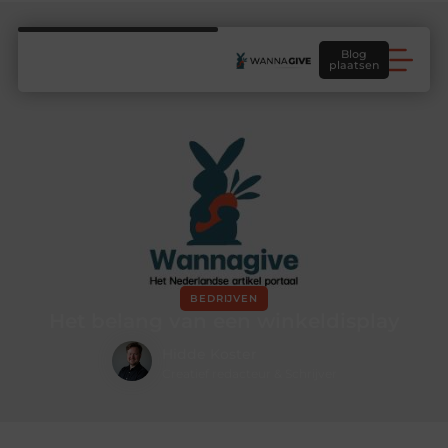
Blog
plaatsen
BEDRIJVEN
Het belang van een winkeldisplay
Hidde Koster
Creatief redacteur & Schrijver