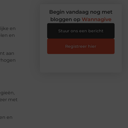
Begin vandaag nog met
bloggen op
Wannagive
ijke en
Stuur ons een bericht
elen en
Registreer hier
nt aan
erhogen
egieën,
teer met
gen en