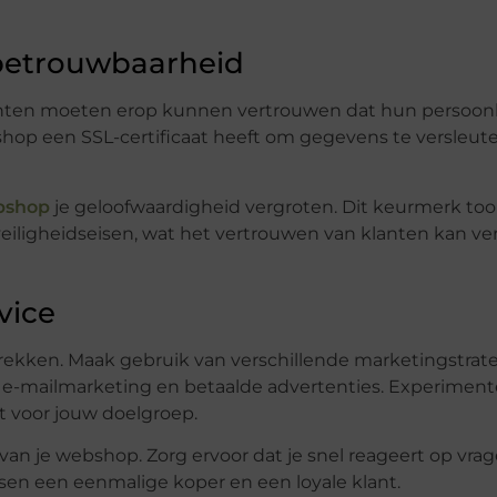
n betrouwbaarheid
Klanten moeten erop kunnen vertrouwen dat hun persoonl
bshop een SSL-certificaat heeft om gegevens te versleut
bshop
je geloofwaardigheid vergroten. Dit keurmerk too
veiligheidseisen, wat het vertrouwen van klanten kan v
vice
e trekken. Maak gebruik van verschillende marketingstrat
a, e-mailmarketing en betaalde advertenties. Experimen
t voor jouw doelgroep.
 van je webshop. Zorg ervoor dat je snel reageert op vra
ssen een eenmalige koper en een loyale klant.