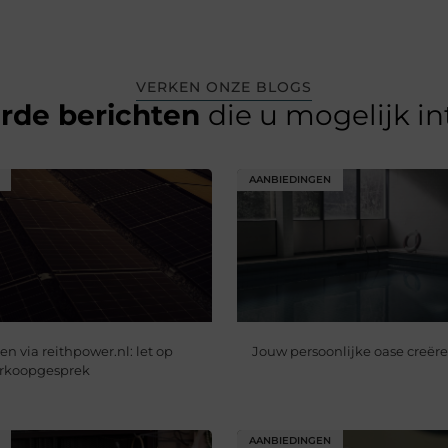
VERKEN ONZE BLOGS
erde berichten
die u mogelijk i
AANBIEDINGEN
n via reithpower.nl: let op
Jouw persoonlijke oase creër
verkoopgesprek
AANBIEDINGEN