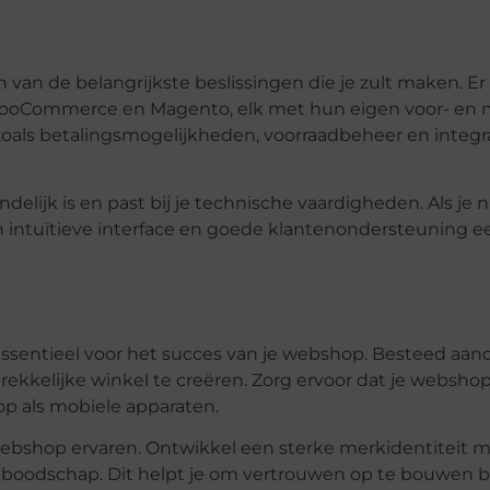
van de belangrijkste beslissingen die je zult maken. Er 
, WooCommerce en Magento, elk met hun eigen voor- en 
 zoals betalingsmogelijkheden, voorraadbeheer en integr
delijk is en past bij je technische vaardigheden. Als je n
 intuïtieve interface en goede klantenondersteuning e
 essentieel voor het succes van je webshop. Besteed aan
trekkelijke winkel te creëren. Zorg ervoor dat je websho
op als mobiele apparaten.
 webshop ervaren. Ontwikkel een sterke merkidentiteit 
e boodschap. Dit helpt je om vertrouwen op te bouwen bi