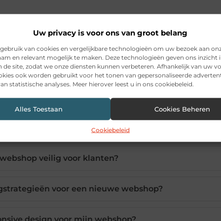
Uw privacy is voor ons van groot belang
gebruik van cookies en vergelijkbare technologieën om uw bezoek aan on
am en relevant mogelijk te maken. Deze technologieën geven ons inzicht i
n de site, zodat we onze diensten kunnen verbeteren. Afhankelijk van uw 
kies ook worden gebruikt voor het tonen van gepersonaliseerde advertent
an statistische analyses. Meer hierover leest u in ons cookiebeleid.
volgen om een webshop te starten?
Alles Toestaan
Cookies Beheren
tforms zijn het meest geschikt?
Cookiebeleid
webshop veilig voor klanten?
ngstrategieën voor een nieuwe webshop?
ponsive design voor mijn webshop?