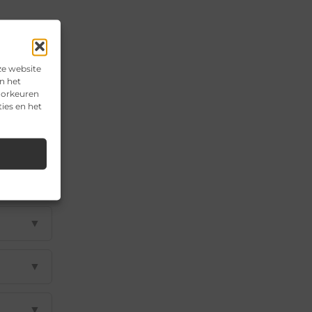
ze website
n het
voorkeuren
ies en het
▼
▼
▼
▼
▼