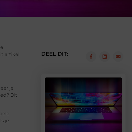
je
DEEL DIT:
t artikel
eer je
oed? Dit
iële
s je