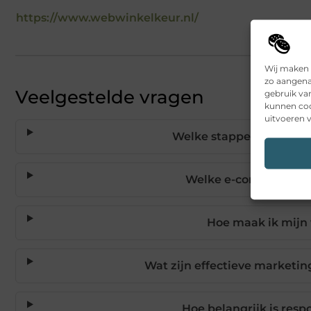
https://www.webwinkelkeur.nl/
Wij maken 
zo aangena
Veelgestelde vragen
gebruik va
kunnen coo
uitvoeren v
Welke stappen moet ik 
Welke e-commerce pla
Hoe maak ik mijn 
Wat zijn effectieve marketi
Hoe belangrijk is res