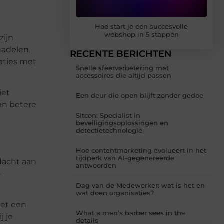
Hoe start je een succesvolle
webshop in 5 stappen
zijn
nadelen.
RECENTE BERICHTEN
aties met
Snelle sfeerverbetering met
accessoires die altijd passen
iet
Een deur die open blijft zonder gedoe
en betere
Sitcon: Specialist in
beveiligingsoplossingen en
detectietechnologie
Hoe contentmarketing evolueert in het
tijdperk van AI-gegenereerde
dacht aan
antwoorden
p
Dag van de Medewerker: wat is het en
wat doen organisaties?
met een
What a men’s barber sees in the
j je
details