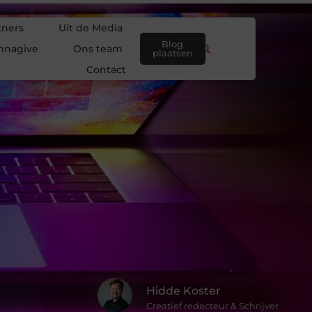
tners
Uit de Media
Blog
nnagive
Ons team
plaatsen
Contact
Hidde Koster
Creatief redacteur & Schrijver