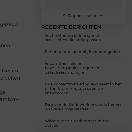
St Dupont aansteker
t gezegd
RECENTE BERICHTEN
Snelle sfeerverbetering met
accessoires die altijd passen
onnen de
Een deur die open blijft zonder gedoe
Sitcon: Specialist in
beveiligingsoplossingen en
 hier en
detectietechnologie
ze buiten
Hoe contentmarketing evolueert in het
tijdperk van AI-gegenereerde
je.
antwoorden
premium-
Dag van de Medewerker: wat is het en
wat doen organisaties?
What a men’s barber sees in the
details