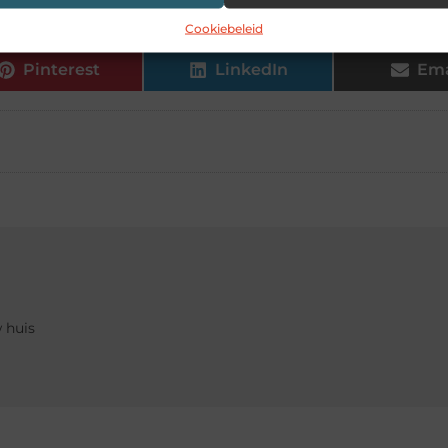
Cookiebeleid
Pinterest
LinkedIn
Ema
 huis