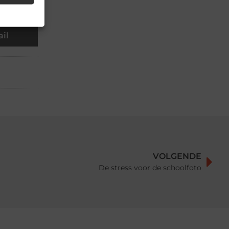
il
VOLGENDE
De stress voor de schoolfoto