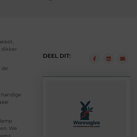
akket,
 dikker
DEEL DIT:
n de
t handige
gaar
klamp
ken. We
erweg