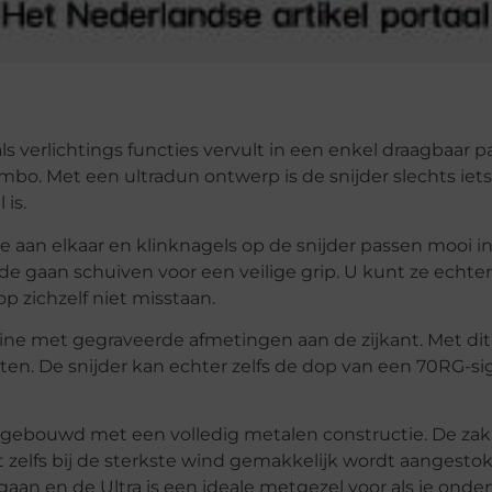
ls verlichtings functies vervult in een enkel draagbaar p
mbo. Met een ultradun ontwerp is de snijder slechts iets
 is.
aan elkaar en klinknagels op de snijder passen mooi i
e gaan schuiven voor een veilige grip. U kunt ze echter
p zichzelf niet misstaan.
otine met gegraveerde afmetingen aan de zijkant. Met di
eten. De snijder kan echter zelfs de dop van een 70RG-si
 gebouwd met een volledig metalen constructie. De za
t zelfs bij de sterkste wind gemakkelijk wordt aangesto
an en de Ultra is een ideale metgezel voor als je ond