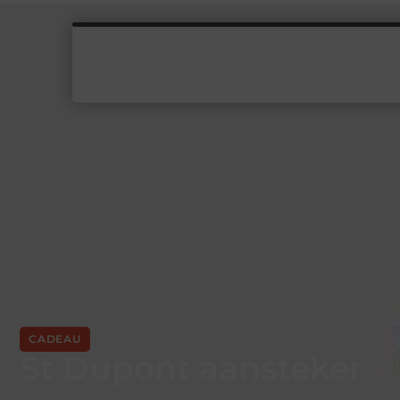
CADEAU
St Dupont aansteker