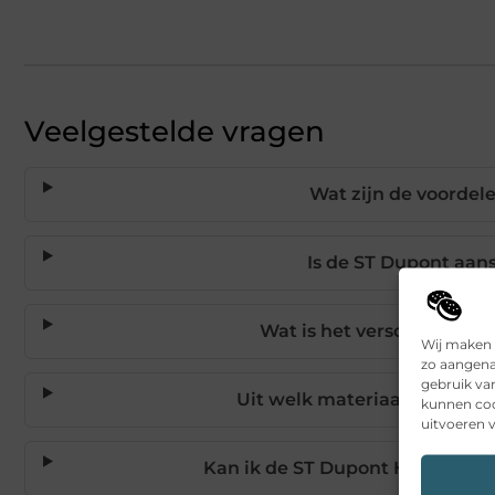
Veelgestelde vragen
Wat zijn de voordel
Is de ST Dupont aan
Wat is het verschil tusse
Wij maken 
zo aangena
gebruik va
Uit welk materiaal is de b
kunnen coo
uitvoeren v
Kan ik de ST Dupont Hooked aa