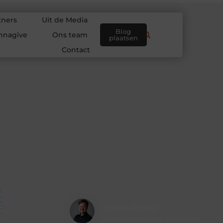
tners
Uit de Media
Blog
nnagive
Ons team
plaatsen
Contact
Hidde Koster
Creatief redacteur & Schrijver