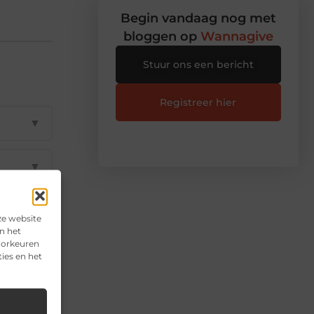
Begin vandaag nog met
bloggen op
Wannagive
Stuur ons een bericht
Registreer hier
▼
▼
▼
ze website
n het
voorkeuren
▼
ies en het
▼