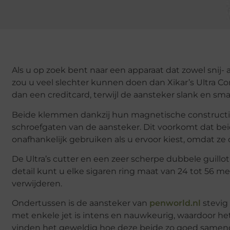
Als u op zoek bent naar een apparaat dat zowel snij- a
zou u veel slechter kunnen doen dan Xikar’s Ultra Co
dan een creditcard, terwijl de aansteker slank en smal
Beide klemmen dankzij hun magnetische constructie 
schroefgaten van de aansteker. Dit voorkomt dat beid
onafhankelijk gebruiken als u ervoor kiest, omdat ze o
De Ultra’s cutter en een zeer scherpe dubbele guill
detail kunt u elke sigaren ring maat van 24 tot 56 m
verwijderen.
Ondertussen is de aansteker van
penworld.nl
stevig
met enkele jet is intens en nauwkeurig, waardoor he
vinden het geweldig hoe deze beide zo goed samenga