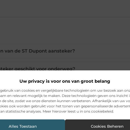
en van de ST Dupont aansteker?
steker geschikt voor onderweg?
Uw privacy is voor ons van groot belang
n de Xikar Ultra Combo en ST Dupont?
gebruik van cookies en vergelijkbare technologieën om uw bezoek aan on
am en relevant mogelijk te maken. Deze technologieën geven ons inzicht i
n de site, zodat we onze diensten kunnen verbeteren. Afhankelijk van uw 
etaalbare ST Dupont aansteker gemaakt?
kies ook worden gebruikt voor het tonen van gepersonaliseerde advertent
an statistische analyses. Meer hierover leest u in ons cookiebeleid.
nsteker aan een sleutelhanger bevestigen?
Alles Toestaan
Cookies Beheren