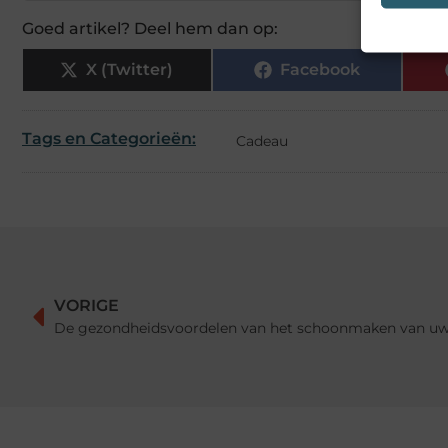
Goed artikel? Deel hem dan op:
X (Twitter)
Facebook
Tags en Categorieën:
Cadeau
VORIGE
De gezondheidsvoordelen van het schoonmaken van uw