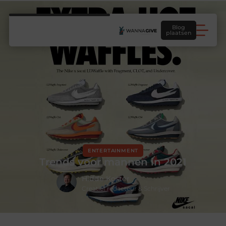
Blog
plaatsen
ENTERTAINMENT
Trends voor mannen in 2021
Hidde Koster
Creatief redacteur & Schrijver