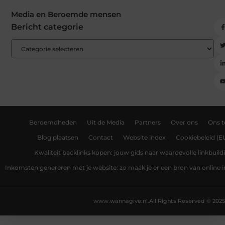
Media en Beroemde mensen
Bericht categorie
Beroemdheden
Uit de Media
Partners
Over ons
Ons 
Blog plaatsen
Contact
Website index
Cookiebeleid (E
Kwaliteit backlinks kopen: jouw gids naar waardevolle linkbuild
Inkomsten genereren met je website: zo maak je er een bron van online
www.wannagive.nl.
All Rights Reserved © 2025