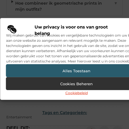
Hoe combineer ik geometrische prints in
▼
mijn outfits?
Zijn schoudertas en fanny pack hetzelfde?
▼
Uw privacy is voor ons van groot
belang
Wij maken gebruik van cookies en vergelijkbare technologieën om uw
aan onze website zo aangenaam en relevant mogelijk te maken. Deze
Kan ik tie-dye zelf thuis maken?
▼
technologieën geven ons inzicht in het gebruik van de site, zodat we o
diensten kunnen verbeteren. Afhankelijk van uw voorkeuren kunnen c
worden gebruikt voor het tonen van gepersonaliseerde advertenties en
Welke sportschoenen passen bij formele
▼
uitvoeren van statistische analyses. Meer hierover leest u in ons cookieb
kleding?
Alles Toestaan
Goed artikel? Deel hem dan op:
Cookies Beheren
Cookiebeleid
X
Facebook
Pinterest
LinkedIn
Email
(Twitter)
Tags en Categorieën:
Entertainment
DEEL DIT: