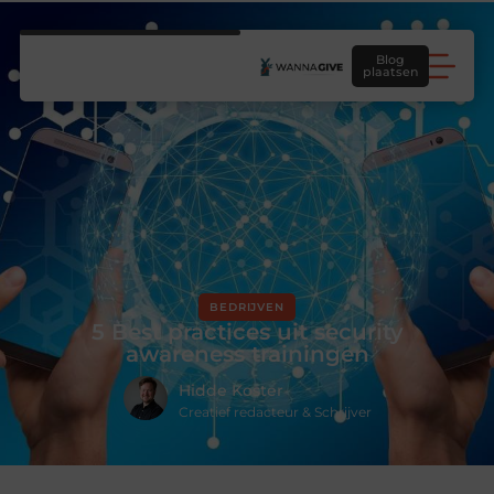
Blog
plaatsen
BEDRIJVEN
5 Best practices uit security
awareness trainingen
Hidde Koster
Creatief redacteur & Schrijver