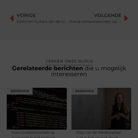
VORIGE
VOLGENDE
Eastman Guitars zijn de toekomst: Een Diepgaande Analyse van Kwaliteit en Vakmanschap
Hoe je verkeersborden op de juiste manier bewaart, onderhoudt, vervangt, opslaat en vervoert
VERKEN ONZE BLOGS
Gerelateerde berichten
die u mogelijk
interesseren
BEDRIJVEN
BEDRIJVEN
Hoe contentmarketing
Dag van de Medewerker:
evolueert in het tijdperk
wat is het en wat doen