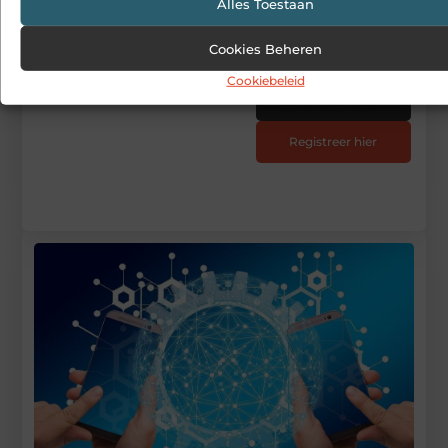
Alles Toestaan
Begin vandaag nog
Cookies Beheren
met bloggen op
Cookiebeleid
Wannagive
Stuur ons een bericht
Registreer hier