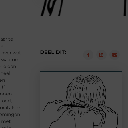
aar te
de
DEEL DIT:
 over wat
en waarom
rie dan
 heel
een
it”
kunnen
 rood,
ral als je
tkomingen
n met