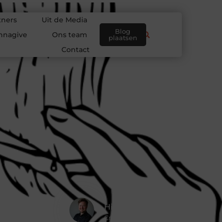
tners
Uit de Media
Blog
nnagive
Ons team
plaatsen
Contact
Hidde Koster
Creatief redacteur & Schrijver