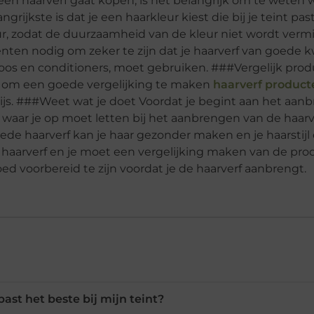
 een haarverf gaat kopen, is het belangrijk om te weten w
rijkste is dat je een haarkleur kiest die bij je teint pas
ur, zodat de duurzaamheid van de kleur niet wordt verm
ten nodig om zeker te zijn dat je haarverf van goede kwa
poos en conditioners, moet gebruiken. ###Vergelijk pro
k om een ​​goede vergelijking te maken
haarverf product
ijs. ###Weet wat je doet Voordat je begint aan het aan
k waar je op moet letten bij het aanbrengen van de haarv
oede haarverf kan je haar gezonder maken en je haarstijl
om haarverf en je moet een vergelijking maken van de pro
ed voorbereid te zijn voordat je de haarverf aanbrengt.
ast het beste bij mijn teint?