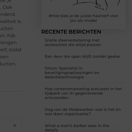
at je
t. Ook
inderd.
#Hoe kies je de juiste haarverf voor
jou als model
liteit is.
ducten
RECENTE BERICHTEN
en
. Kijk
Snelle sfeerverbetering met
brengen
accessoires die altijd passen
erf, zodat
 een
Een deur die open blijft zonder gedoe
ducten,
Sitcon: Specialist in
beveiligingsoplossingen en
detectietechnologie
Hoe contentmarketing evolueert in het
tijdperk van AI-gegenereerde
antwoorden
Dag van de Medewerker: wat is het en
wat doen organisaties?
▼
What a men’s barber sees in the
details