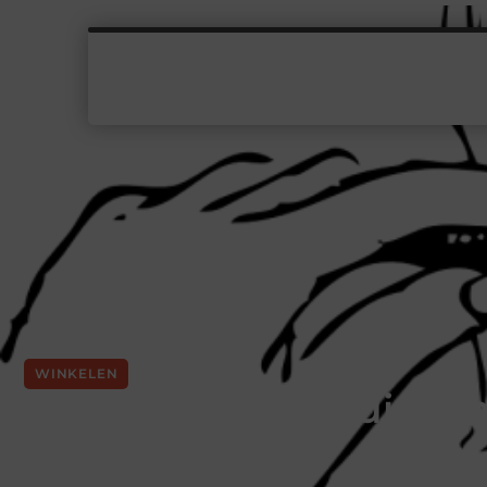
WINKELEN
#Hoe kies je de juiste h
model