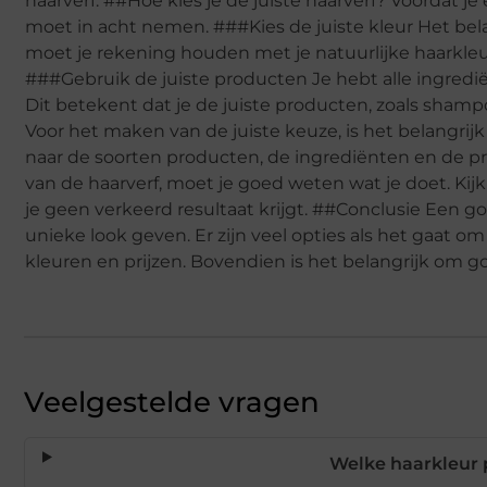
haarverf. ##Hoe kies je de juiste haarverf? Voordat je
moet in acht nemen. ###Kies de juiste kleur Het belang
moet je rekening houden met je natuurlijke haarkle
###Gebruik de juiste producten Je hebt alle ingrediën
Dit betekent dat je de juiste producten, zoals sham
Voor het maken van de juiste keuze, is het belangrij
naar de soorten producten, de ingrediënten en de pr
van de haarverf, moet je goed weten wat je doet. Kij
je geen verkeerd resultaat krijgt. ##Conclusie Een g
unieke look geven. Er zijn veel opties als het gaat 
kleuren en prijzen. Bovendien is het belangrijk om go
Veelgestelde vragen
Welke haarkleur p