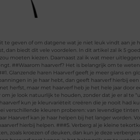
it te geven of om datgene wat je niet leuk vindt aan je h
t, dan biedt dit vele voordelen. In dit artikel zal ik 5 goe
ou moeten kiezen. Daarnaast zal ik wat meer uitleggen
engt. ##Waarom haarverf? Het is belangrijk om te wet
#1. Glanzende haren Haarverf geeft je meer glans en glo
spanningen in je haar hebt, dan geeft haarverf hierbij een
 met herfst, maar met haarverf heb je het hele jaar door 
 om je look natuurlijk te houden, zonder dat je er al te “u
haarverf kun je kleurvariëteit creëren die je nooit had 
rlei verschillende kleuren proberen: van levendige tinten
ar Haarverf kan je haar helpen bij het langer worden. Voo
aarverf hierbij helpen. ###5. Verberg al je kleine tekor
tten, zoals kroezen of deuken, dan kun je deze verberge