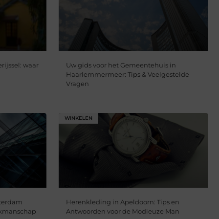
rijssel: waar
Uw gids voor het Gemeentehuis in
Haarlemmermeer: Tips & Veelgestelde
Vragen
WINKELEN
sterdam
Herenkleding in Apeldoorn: Tips en
Vakmanschap
Antwoorden voor de Modieuze Man