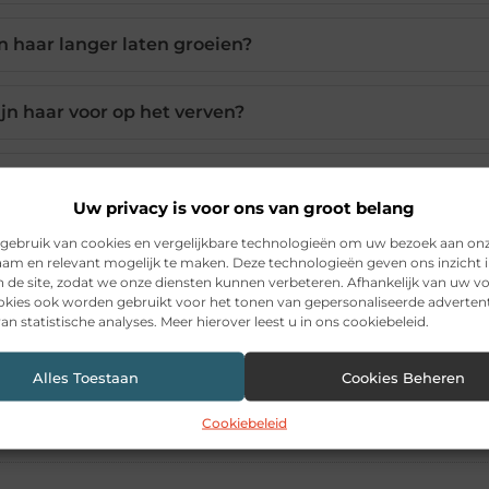
n haar langer laten groeien?
jn haar voor op het verven?
en van haarverf voor modellen?
Uw privacy is voor ons van groot belang
gebruik van cookies en vergelijkbare technologieën om uw bezoek aan on
rschillende haarverf producten?
am en relevant mogelijk te maken. Deze technologieën geven ons inzicht i
n de site, zodat we onze diensten kunnen verbeteren. Afhankelijk van uw 
kies ook worden gebruikt voor het tonen van gepersonaliseerde advertent
an statistische analyses. Meer hierover leest u in ons cookiebeleid.
Pinterest
LinkedIn
Ema
Alles Toestaan
Cookies Beheren
Cookiebeleid