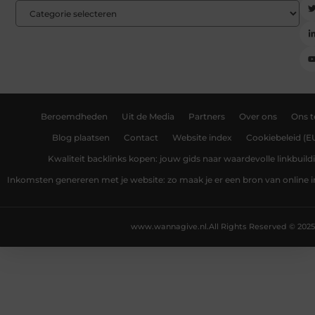
Beroemdheden
Uit de Media
Partners
Over ons
Ons 
Blog plaatsen
Contact
Website index
Cookiebeleid (E
Kwaliteit backlinks kopen: jouw gids naar waardevolle linkbuild
Inkomsten genereren met je website: zo maak je er een bron van online
www.wannagive.nl.
All Rights Reserved © 2025