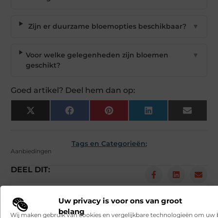
Zijn er duurzame bloemopties beschikbaar?
▼
Voor welke gelegenheden zijn bloemen
▼
geschikt?
Goed artikel? Deel hem dan op:
X
Facebook
Pinterest
LinkedIn
Email
(Twitter)
Tags en Categorieën:
Aanbiedingen
DEEL DIT:
Begin vandaag nog
Uw privacy is voor ons van groot
met bloggen op
belang
Wij maken gebruik van cookies en vergelijkbare technologieën om uw