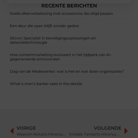
RECENTE BERICHTEN
Snelle sfeerverbetering met accessoires die altijd passen
Een deur die open blijft zonder gedoe
Sitcon: Specialist in beveiligingsoplossingen en
detectietechnologie
Hoe contentmarketing evolueert in het tijdperk van AI-
gegenereerde antwoorden
Dag van de Medewerker: wat is het en wat doen organisaties?
What a men’s barber sees in the details
VORIGE
VOLGENDE
Waarom Notaris Hilversum de Beste Keuze is voor jouw Juridische Behoeften
Ontdek Tandarts Hilversum – Uw Tandheelkundige Expert in de Buurt