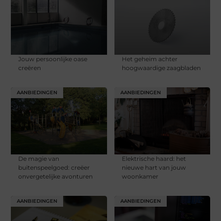
Jouw persoonlijke oase
Het geheim achter
creëren
hoogwaardige zaagbladen
AANBIEDINGEN
AANBIEDINGEN
De magie van
Elektrische haard: het
buitenspeelgoed: creëer
nieuwe hart van jouw
onvergetelijke avonturen
woonkamer
AANBIEDINGEN
AANBIEDINGEN