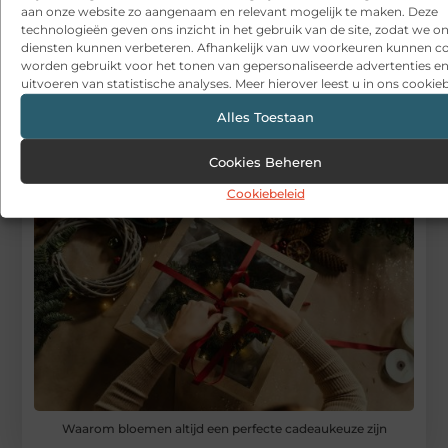
Wannagive
aan onze website zo aangenaam en relevant mogelijk te maken. Deze
Stuur ons een bericht
technologieën geven ons inzicht in het gebruik van de site, zodat we o
diensten kunnen verbeteren. Afhankelijk van uw voorkeuren kunnen c
Registreer hier
worden gebruikt voor het tonen van gepersonaliseerde advertenties en
uitvoeren van statistische analyses. Meer hierover leest u in ons cookieb
Alles Toestaan
Cookies Beheren
Cookiebeleid
Waarom bloemen altijd een perfecte cadeaukeuze zijn