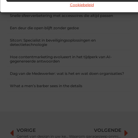
Cookiebeleid
RECENTE BERICHTEN
Snelle sfeerverbetering met accessoires die altijd passen
Een deur die open blijft zonder gedoe
Sitcon: Specialist in beveiligingsoplossingen en
detectietechnologie
Hoe contentmarketing evolueert in het tijdperk van AI-
gegenereerde antwoorden
Dag van de Medewerker: wat is het en wat doen organisaties?
What a men’s barber sees in the details
VORIGE
VOLGENDE
Geniet van design in uw keuken met een Liebherr koelkast
Waarom garagezeep onmisbaar is bij werkzaamheden in de garage