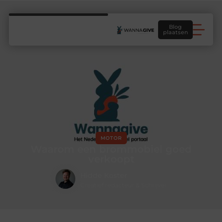
Blog
plaatsen
MOTOR
Waarom een brommobiel goed
verkoopt
Hidde Koster
Creatief redacteur & Schrijver