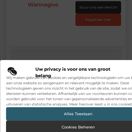
Wannagive
Stuur ons een bericht
Registreer hier
Uw privacy is voor ons van groot
belang
Wij maken gebruik van cookies en vergelijkbare technologieën om uw
aan onze website zo aangenaam en relevant mogelijk te maken. Deze
technologieën geven ons inzicht in het gebruik van de site, zodat we o
diensten kunnen verbeteren. Afhankelijk van uw voorkeuren kunnen c
worden gebruikt voor het tonen van gepersonaliseerde advertenties en
uitvoeren van statistische analyses. Meer hierover leest u in ons cookieb
Alles Toestaan
Cookies Beheren
Waarom een brommobiel goed verkoopt