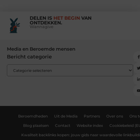
DELEN IS
HET BEGIN
VAN
ONTDEKKEN.
Wannagive
Media en Beroemde mensen
Bericht categorie
Beroemdheden
Uit de Media
Partners
Over ons
Ons 
Blog plaatsen
Contact
Website index
Cookiebeleid (E
Kwaliteit backlinks kopen: jouw gids naar waardevolle linkbuild