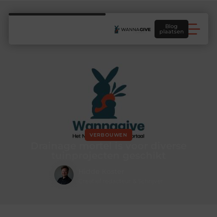
Blog
plaatsen
VERBOUWEN
Drainage mortel is voor diverse
tuinprojecten geschikt
Hidde Koster
Creatief redacteur & Schrijver