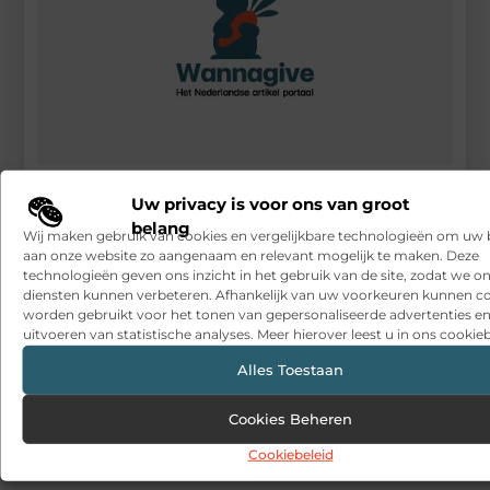
Drainage mortel is voor diverse tuinprojecten geschikt
Uw privacy is voor ons van groot
RECENTE BERICHTEN
belang
Wij maken gebruik van cookies en vergelijkbare technologieën om uw
Snelle sfeerverbetering met accessoires die altijd passen
aan onze website zo aangenaam en relevant mogelijk te maken. Deze
technologieën geven ons inzicht in het gebruik van de site, zodat we o
diensten kunnen verbeteren. Afhankelijk van uw voorkeuren kunnen c
Een deur die open blijft zonder gedoe
worden gebruikt voor het tonen van gepersonaliseerde advertenties en
uitvoeren van statistische analyses. Meer hierover leest u in ons cookieb
Sitcon: Specialist in beveiligingsoplossingen en
detectietechnologie
Alles Toestaan
Hoe contentmarketing evolueert in het tijdperk van AI-
gegenereerde antwoorden
Cookies Beheren
Cookiebeleid
Dag van de Medewerker: wat is het en wat doen organisaties?