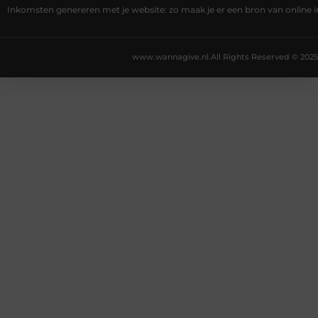
Inkomsten genereren met je website: zo maak je er een bron van online
www.wannagive.nl.
All Rights Reserved © 2025