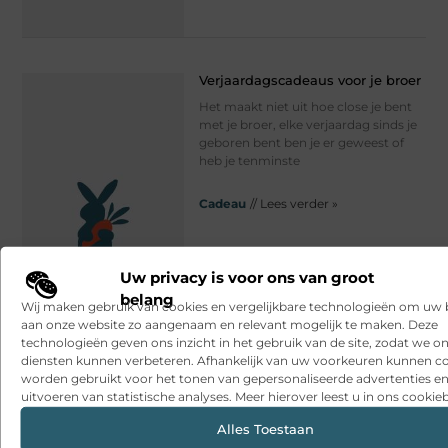
Verjaardagscadeaus voor je broer
Het maakt niet uit hoe close je bent
met je broer, elke verjaardag sinds je
geboren bent ben je er geweest of
heb je tenminste
Cadeau
// Lees verder »
Uw privacy is voor ons van groot
belang
Wij maken gebruik van cookies en vergelijkbare technologieën om uw
aan onze website zo aangenaam en relevant mogelijk te maken. Deze
technologieën geven ons inzicht in het gebruik van de site, zodat we o
diensten kunnen verbeteren. Afhankelijk van uw voorkeuren kunnen c
worden gebruikt voor het tonen van gepersonaliseerde advertenties en
uitvoeren van statistische analyses. Meer hierover leest u in ons cookieb
Alles Toestaan
Een persoonlijk cadeau op maat