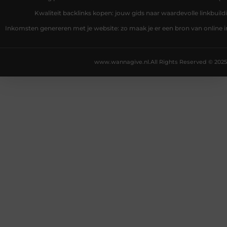
Kwaliteit backlinks kopen: jouw gids naar waardevolle linkbuild
Inkomsten genereren met je website: zo maak je er een bron van online
www.wannagive.nl.
All Rights Reserved © 2025