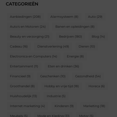
CATEGORIEËN
Aanbiedingen
(208)
Alarmsysteem
(8)
Auto
(29)
Auto's en Motoren
(24)
Banen en opleidingen
(8)
Beauty en verzorging
(21)
Bedrijven
(180)
Blog
(14)
Cadeau
(16)
Dienstverlening
(49)
Dieren
(10)
Electronica en Computers
(14)
Energie
(8)
Entertainment
(11)
Eten en drinken
(36)
Financieel
(9)
Geschenken
(10)
Gezondheid
(54)
Groothandel
(8)
Hobby en vrije tijd
(18)
Horeca
(6)
Huishoudelijk
(13)
Industrie
(5)
Internet marketing
(4)
Kinderen
(9)
Marketing
(18)
Meubels
(5)
Mode en Kleding
(31)
Motor
(5)