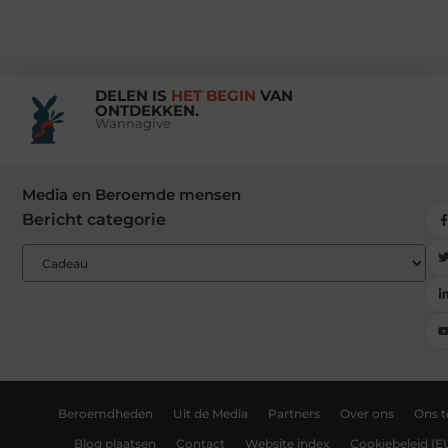
DELEN IS
HET BEGIN
VAN
ONTDEKKEN.
Wannagive
Media en Beroemde mensen
Bericht categorie
Beroemdheden
Uit de Media
Partners
Over ons
Ons 
Blog plaatsen
Contact
Website index
Cookiebeleid (E