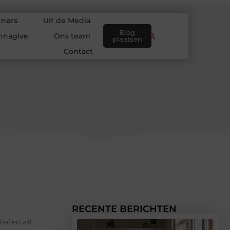
tners
Uit de Media
Blog
nnagive
Ons team
plaatsen
Contact
RECENTE BERICHTEN
ief en wil