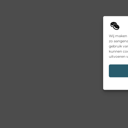
Wij maken 
zo aangena
gebruik va
kunnen coo
uitvoeren v