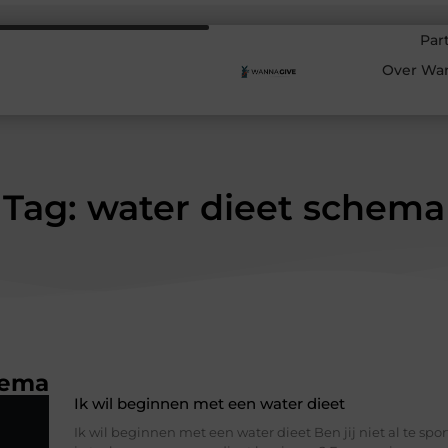
Par
Over Wa
Tag: water dieet schema
hema
Ik wil beginnen met een water dieet
Ik wil beginnen met een water dieet Ben jij niet al te sport