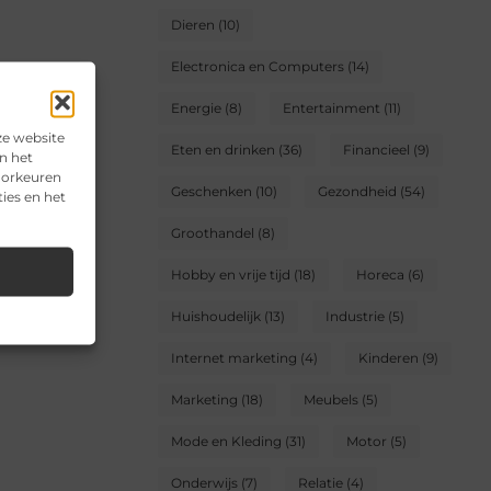
Dieren
(10)
Electronica en Computers
(14)
Energie
(8)
Entertainment
(11)
ze website
Eten en drinken
(36)
Financieel
(9)
n het
voorkeuren
Geschenken
(10)
Gezondheid
(54)
ies en het
Groothandel
(8)
Hobby en vrije tijd
(18)
Horeca
(6)
Huishoudelijk
(13)
Industrie
(5)
Internet marketing
(4)
Kinderen
(9)
Marketing
(18)
Meubels
(5)
Mode en Kleding
(31)
Motor
(5)
Onderwijs
(7)
Relatie
(4)