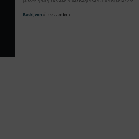
je toch graag aan een dieet beginnen? Een manier om
Bedrijven
// Lees verder »