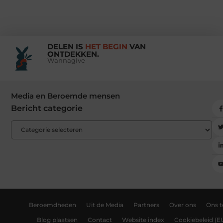
DELEN IS
HET BEGIN
VAN
ONTDEKKEN.
Wannagive
Media en Beroemde mensen
Bericht categorie
Beroemdheden
Uit de Media
Partners
Over ons
Ons 
Blog plaatsen
Contact
Website index
Cookiebeleid (E