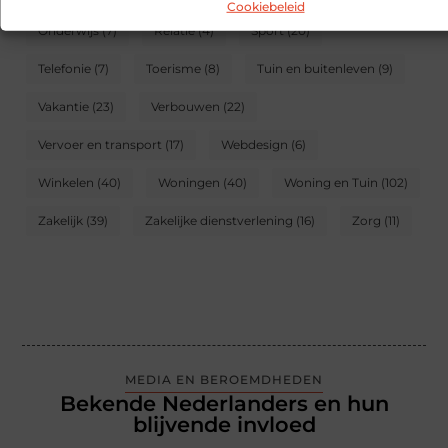
Cookiebeleid
Onderwijs
(7)
Relatie
(4)
Sport
(20)
Telefonie
(7)
Toerisme
(8)
Tuin en buitenleven
(9)
Vakantie
(23)
Verbouwen
(22)
Vervoer en transport
(17)
Webdesign
(6)
Winkelen
(40)
Woningen
(40)
Woning en Tuin
(102)
Zakelijk
(39)
Zakelijke dienstverlening
(16)
Zorg
(11)
MEDIA EN BEROEMDHEDEN
Bekende Nederlanders en hun
blijvende invloed