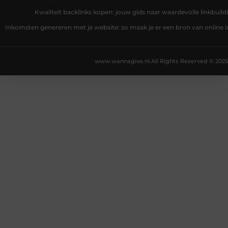
Kwaliteit backlinks kopen: jouw gids naar waardevolle linkbuild
Inkomsten genereren met je website: zo maak je er een bron van online
www.wannagive.nl.
All Rights Reserved © 2025