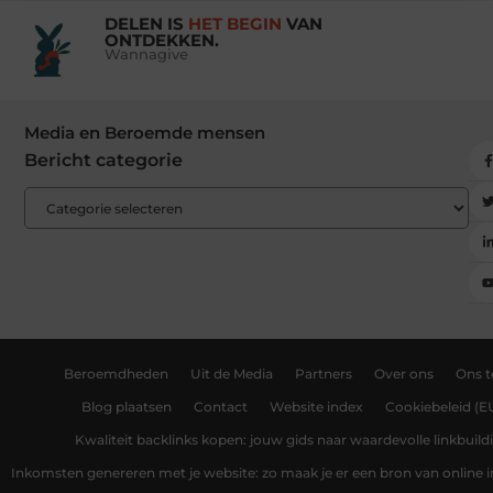
DELEN IS
HET BEGIN
VAN
ONTDEKKEN.
Wannagive
Media en Beroemde mensen
Bericht categorie
Beroemdheden
Uit de Media
Partners
Over ons
Ons 
Blog plaatsen
Contact
Website index
Cookiebeleid (E
Kwaliteit backlinks kopen: jouw gids naar waardevolle linkbuild
Inkomsten genereren met je website: zo maak je er een bron van online