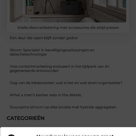
Snelle sfeerverbetering met accessoires die altijd passen
Een deur die open blijft zonder gedoe
Sitcon: Specialist in beveiligingsoplossingen en
detectietechnologie
Hoe contentmarketing evolueert in het tijdperk van AI-
gegenereerde antwoorden
Dag van de Medewerker: wat is het en wat doen organisaties?
What a men’s barber sees in the details
Duurzame stroom op elke locatie met hybride aggregaten
CATEGORIEËN
Aanbiedingen
(208)
Alarmsysteem
(8)
Auto
(29)