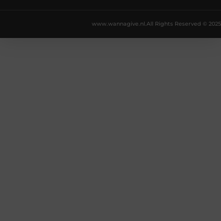
www.wannagive.nl.
All Rights Reserved © 2025