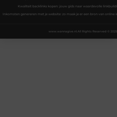
Kwaliteit backlinks kopen: jouw gids naar waardevolle linkbuild
Inkomsten genereren met je website: zo maak je er een bron van online
www.wannagive.nl.
All Rights Reserved © 2025