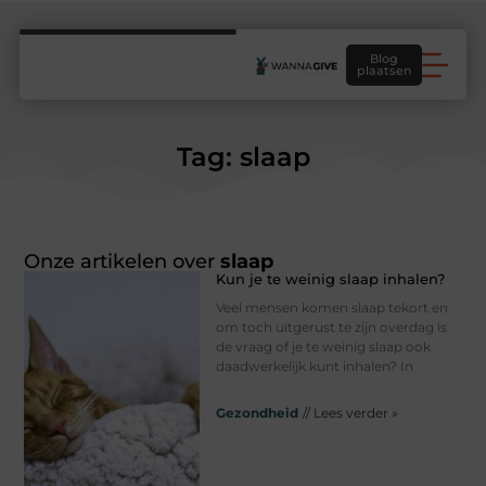
Blog
plaatsen
Tag: slaap
Onze artikelen over
slaap
Kun je te weinig slaap inhalen?
Veel mensen komen slaap tekort en
om toch uitgerust te zijn overdag is
de vraag of je te weinig slaap ook
daadwerkelijk kunt inhalen? In
Gezondheid
// Lees verder »