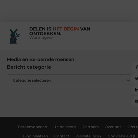
DELEN IS
HET BEGIN
VAN
ONTDEKKEN.
Wannagive
Media en Beroemde mensen
Bericht categorie
Beroemdheden
Uit de Media
Partners
Over ons
Ons 
Blog plaatsen
Contact
Website index
Cookiebeleid (E