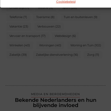
Cookiebeleid
Onderwijs
(7)
Relatie
(4)
Sport
(20)
Telefonie
(7)
Toerisme
(8)
Tuin en buitenleven
(9)
Vakantie
(23)
Verbouwen
(22)
Vervoer en transport
(17)
Webdesign
(6)
Winkelen
(40)
Woningen
(40)
Woning en Tuin
(102)
Zakelijk
(39)
Zakelijke dienstverlening
(16)
Zorg
(11)
MEDIA EN BEROEMDHEDEN
Bekende Nederlanders en hun
blijvende invloed