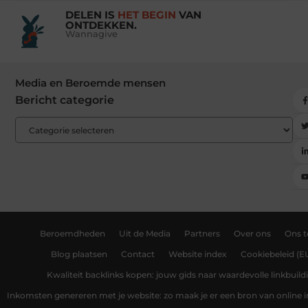
DELEN IS
HET BEGIN
VAN
ONTDEKKEN.
Wannagive
Media en Beroemde mensen
Bericht categorie
Beroemdheden
Uit de Media
Partners
Over ons
Ons 
Blog plaatsen
Contact
Website index
Cookiebeleid (E
Kwaliteit backlinks kopen: jouw gids naar waardevolle linkbuild
Inkomsten genereren met je website: zo maak je er een bron van online