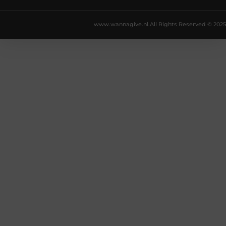
www.wannagive.nl.
All Rights Reserved © 2025