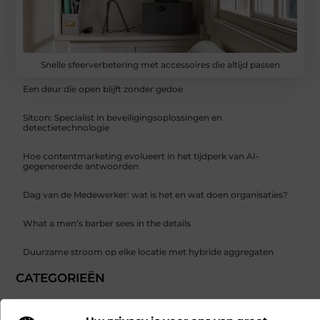
Snelle sfeerverbetering met accessoires die altijd passen
Een deur die open blijft zonder gedoe
Sitcon: Specialist in beveiligingsoplossingen en
detectietechnologie
Hoe contentmarketing evolueert in het tijdperk van AI-
gegenereerde antwoorden
Dag van de Medewerker: wat is het en wat doen organisaties?
What a men’s barber sees in the details
Duurzame stroom op elke locatie met hybride aggregaten
CATEGORIEËN
Aanbiedingen
(208)
Alarmsysteem
(8)
Auto
(29)