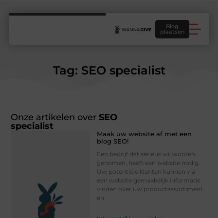
Blog
plaatsen
Tag: SEO specialist
Onze artikelen over
SEO
specialist
Maak uw website af met een
blog SEO!
Een bedrijf dat serieus wil worden
genomen, heeft een website nodig.
Uw potentiële klanten kunnen via
een website gemakkelijk informatie
vinden over uw productassortiment
en