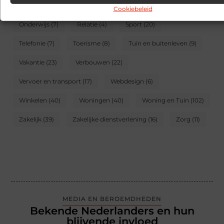
Meubels
(5)
Mode en Kleding
(31)
Motor
(5)
Cookiebeleid
Onderwijs
(7)
Relatie
(4)
Sport
(20)
Telefonie
(7)
Toerisme
(8)
Tuin en buitenleven
(9)
Vakantie
(23)
Verbouwen
(22)
Vervoer en transport
(17)
Webdesign
(6)
Winkelen
(40)
Woningen
(40)
Woning en Tuin
(102)
Zakelijk
(39)
Zakelijke dienstverlening
(16)
Zorg
(11)
MEDIA EN BEROEMDHEDEN
Bekende Nederlanders en hun
blijvende invloed