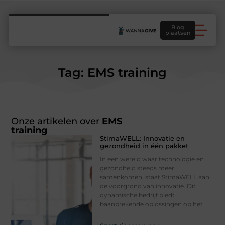
Blog
plaatsen
Tag: EMS training
Onze artikelen over
EMS
training
StimaWELL: Innovatie en
gezondheid in één pakket
In een wereld waar technologie en
gezondheid steeds meer
samenkomen, staat StimaWELL aan
de voorgrond van innovatie. Dit
dynamische bedrijf biedt
baanbrekende oplossingen op het