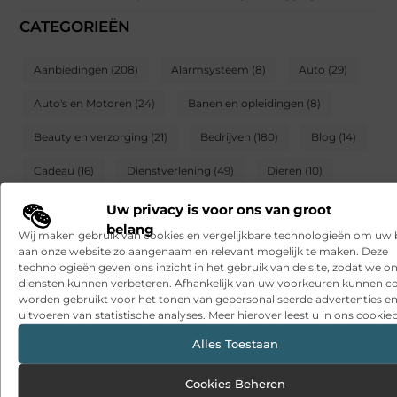
CATEGORIEËN
Aanbiedingen
(208)
Alarmsysteem
(8)
Auto
(29)
Auto's en Motoren
(24)
Banen en opleidingen
(8)
Beauty en verzorging
(21)
Bedrijven
(180)
Blog
(14)
Cadeau
(16)
Dienstverlening
(49)
Dieren
(10)
Electronica en Computers
(14)
Energie
(8)
Uw privacy is voor ons van groot
belang
Wij maken gebruik van cookies en vergelijkbare technologieën om uw
Entertainment
(11)
Eten en drinken
(36)
aan onze website zo aangenaam en relevant mogelijk te maken. Deze
technologieën geven ons inzicht in het gebruik van de site, zodat we o
Financieel
(9)
Geschenken
(10)
Gezondheid
(54)
diensten kunnen verbeteren. Afhankelijk van uw voorkeuren kunnen c
worden gebruikt voor het tonen van gepersonaliseerde advertenties en
Groothandel
(8)
Hobby en vrije tijd
(18)
Horeca
(6)
uitvoeren van statistische analyses. Meer hierover leest u in ons cookieb
Huishoudelijk
(13)
Industrie
(5)
Alles Toestaan
Internet marketing
(4)
Kinderen
(9)
Marketing
(18)
Cookies Beheren