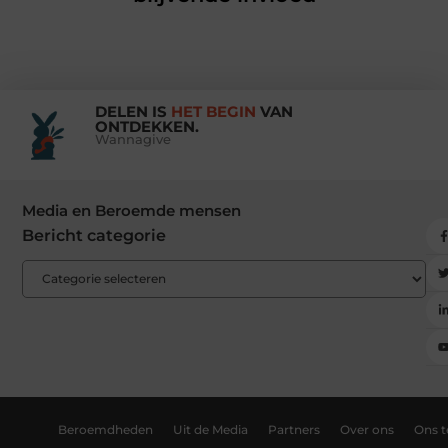
DELEN IS
HET BEGIN
VAN
ONTDEKKEN.
Wannagive
Media en Beroemde mensen
Bericht categorie
Beroemdheden
Uit de Media
Partners
Over ons
Ons 