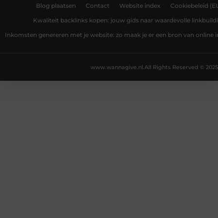
Blog plaatsen
Contact
Website index
Cookiebeleid (E
Kwaliteit backlinks kopen: jouw gids naar waardevolle linkbuild
Inkomsten genereren met je website: zo maak je er een bron van online
www.wannagive.nl.
All Rights Reserved © 2025