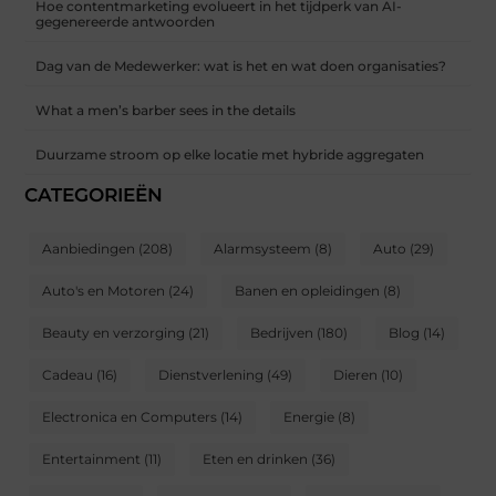
Hoe contentmarketing evolueert in het tijdperk van AI-
gegenereerde antwoorden
Dag van de Medewerker: wat is het en wat doen organisaties?
What a men’s barber sees in the details
Duurzame stroom op elke locatie met hybride aggregaten
CATEGORIEËN
Aanbiedingen
(208)
Alarmsysteem
(8)
Auto
(29)
Auto's en Motoren
(24)
Banen en opleidingen
(8)
Beauty en verzorging
(21)
Bedrijven
(180)
Blog
(14)
Cadeau
(16)
Dienstverlening
(49)
Dieren
(10)
Electronica en Computers
(14)
Energie
(8)
Entertainment
(11)
Eten en drinken
(36)