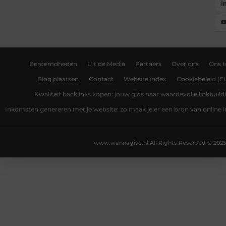
Beroemdheden
Uit de Media
Partners
Over ons
Ons 
Blog plaatsen
Contact
Website index
Cookiebeleid (E
Kwaliteit backlinks kopen: jouw gids naar waardevolle linkbuild
Inkomsten genereren met je website: zo maak je er een bron van online
www.wannagive.nl.
All Rights Reserved © 2025