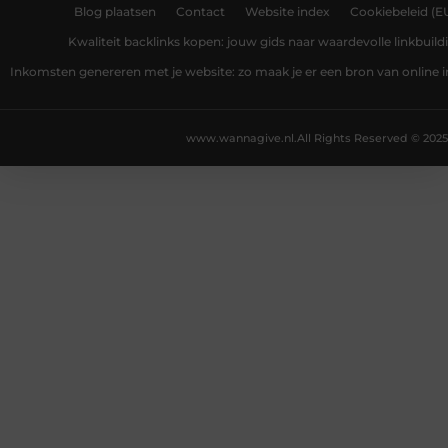
Blog plaatsen
Contact
Website index
Cookiebeleid (E
Kwaliteit backlinks kopen: jouw gids naar waardevolle linkbuild
Inkomsten genereren met je website: zo maak je er een bron van online
www.wannagive.nl.
All Rights Reserved © 2025