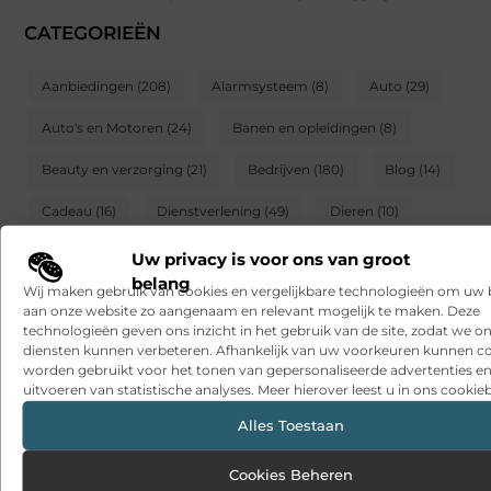
CATEGORIEËN
Aanbiedingen
(208)
Alarmsysteem
(8)
Auto
(29)
Auto's en Motoren
(24)
Banen en opleidingen
(8)
Beauty en verzorging
(21)
Bedrijven
(180)
Blog
(14)
Cadeau
(16)
Dienstverlening
(49)
Dieren
(10)
Electronica en Computers
(14)
Energie
(8)
Uw privacy is voor ons van groot
belang
Wij maken gebruik van cookies en vergelijkbare technologieën om uw
Entertainment
(11)
Eten en drinken
(36)
aan onze website zo aangenaam en relevant mogelijk te maken. Deze
technologieën geven ons inzicht in het gebruik van de site, zodat we o
Financieel
(9)
Geschenken
(10)
Gezondheid
(54)
diensten kunnen verbeteren. Afhankelijk van uw voorkeuren kunnen c
worden gebruikt voor het tonen van gepersonaliseerde advertenties en
Groothandel
(8)
Hobby en vrije tijd
(18)
Horeca
(6)
uitvoeren van statistische analyses. Meer hierover leest u in ons cookieb
Huishoudelijk
(13)
Industrie
(5)
Alles Toestaan
Internet marketing
(4)
Kinderen
(9)
Marketing
(18)
Cookies Beheren