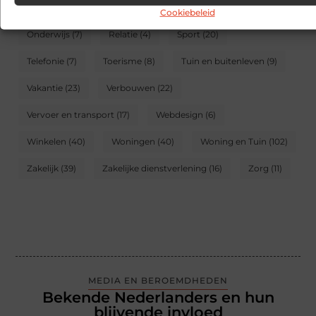
Meubels
(5)
Mode en Kleding
(31)
Motor
(5)
Cookiebeleid
Onderwijs
(7)
Relatie
(4)
Sport
(20)
Telefonie
(7)
Toerisme
(8)
Tuin en buitenleven
(9)
Vakantie
(23)
Verbouwen
(22)
Vervoer en transport
(17)
Webdesign
(6)
Winkelen
(40)
Woningen
(40)
Woning en Tuin
(102)
Zakelijk
(39)
Zakelijke dienstverlening
(16)
Zorg
(11)
MEDIA EN BEROEMDHEDEN
Bekende Nederlanders en hun
blijvende invloed