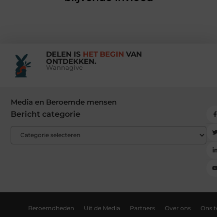
DELEN IS
HET BEGIN
VAN
ONTDEKKEN.
Wannagive
Media en Beroemde mensen
Bericht categorie
Beroemdheden
Uit de Media
Partners
Over ons
Ons 